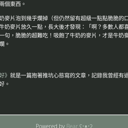
兩個東西。
奶麥片泡到幾乎爛掉（但仍然留有超級一點點脆脆的
牛奶麥片放久一點，長大後才發現：「啊？多數人都
一句，脆脆的超難吃！吸飽了牛奶的麥片，才是牛奶
爛。
好》
就是一篇抱著推坑心態寫的文章，記錄我曾經有
好。
Powered by
Bear
ʕ•ᴥ•ʔ