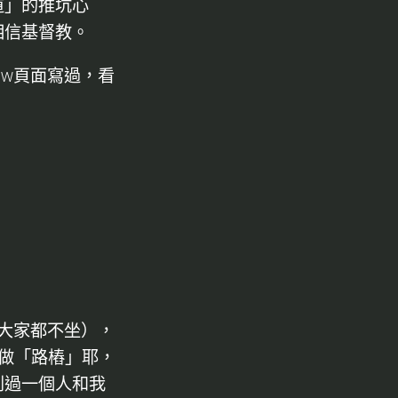
道」的推坑心
相信基督教。
ow頁面寫過，看
麼大家都不坐），
做「路樁」耶，
到過一個人和我