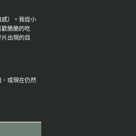
口感）。我從小
喜歡脆脆的吃
麥片出現的目
過、或現在仍然