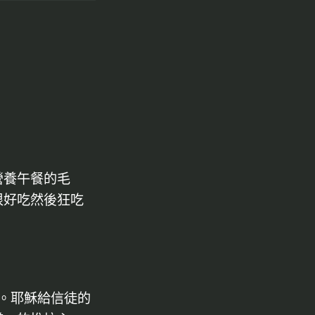
營養午餐的毛
很好吃然後狂吃
耶。耶穌給信徒的